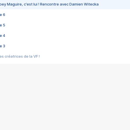
bey Maguire, c'est lui ! Rencontre avec Damien Witecka
e 6
e 5
e 4
e 3
s créatrices de la VF !
e 2
e 1
e Mektoub My Love arrive enfin ! Rencontre avec Shaïn Boumedine et Sal
i : après Toni en famille
elle réalise le bouleversant Dites lui que je l'aime
ais ! Rencontre autour de Vie privée de Rebecca Zlotowski
 de Marguerite, Grave... Rencontre avec Ella Rumpf