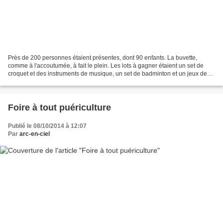
Près de 200 personnes étaient présentes, dont 90 enfants. La buvette,
comme à l'accoutumée, à fait le plein. Les lots à gagner étaient un set de
croquet et des instruments de musique, un set de badminton et un jeux de
société, des playmobil, des nerfs,...
Foire à tout puériculture
Publié le 08/10/2014 à 12:07
Par
arc-en-ciel