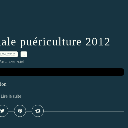
iale puériculture 2012
8.04.2012
…
Par arc-en-ciel
tion
Lire la suite