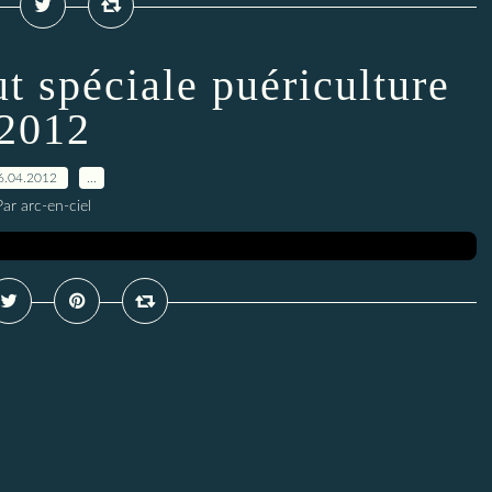
ut spéciale puériculture
2012
6.04.2012
…
Par arc-en-ciel